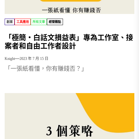
創業
工具應用
所有文章
經營觀點
「極簡・白話文損益表」專為工作室、接
案者和自由工作者設計
Knight
2023 年 7 月 15 日
「一張紙看懂，你有賺錢否？」