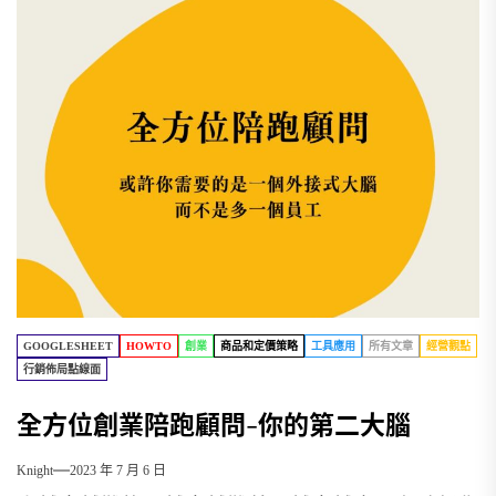
GOOGLESHEET
HOWTO
創業
商品和定價策略
工具應用
所有文章
經營觀點
行銷佈局點線面
全方位創業陪跑顧問-你的第二大腦
Knight
2023 年 7 月 6 日