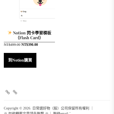
Notion 閃卡學習模板
（Flash Card）
原
目
NT$
499.00
NT$
390.00
始
前
價
價
格：
格：
到Notion購買
NT$499.00。
NT$390.00。
FB
+line
Copyright © 2026. 日常選好物（股）公司保留所有權利 ｜
※ 如欲轉載文章請先聯繫 ※｜ 聯絡email：