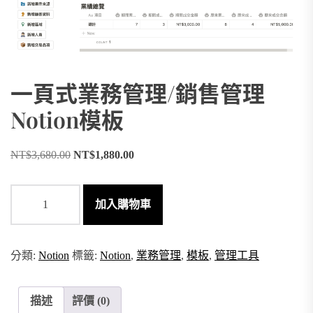
一頁式業務管理/銷售管理
Notion模板
原
目
NT$
3,680.00
NT$
1,880.00
始
前
價
價
一
格：
加入購物車
格：
頁
NT$3,680.00。
NT$1,880.00。
式
業
務
分類:
Notion
標籤:
Notion
,
業務管理
,
模板
,
管理工具
管
理/
銷
描述
評價 (0)