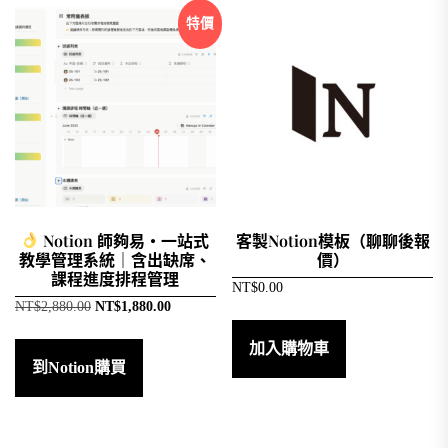
特價
Notion 師夠易・一站式
客製Notion模板（聊聊後報
教學管理系統｜含出缺席、
價）
課程進度排程管理
NT$
0.00
原
目
NT$
2,880.00
NT$
1,880.00
始
前
價
價
加入購物車
格：
格：
到Notion購買
NT$2,880.00。
NT$1,880.00。