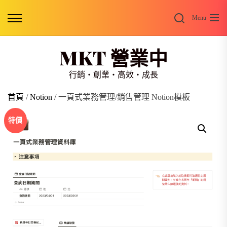
Skip
Search
to
Menu
the
content
MKT 營業中
行銷・創業・高效・成長
首頁
/
Notion
/ 一頁式業務管理/銷售管理 Notion模板
特價