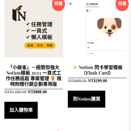
特價
特價
「小麻雀」－極簡但強大
Notion 閃卡學習模板
Notion模板 2023 一頁式工
（Flash Card）
作任務追蹤 專案管理
限
原
目
NT$
499.00
NT$
299.00
時附贈行銷企劃專用版
始
前
原
目
NT$
1,680.00
NT$
888.00
價
價
始
前
格：
格：
到Notion購買
價
價
NT$499.00。
NT$299.00。
格：
格：
加入購物車
NT$1,680.00。
NT$888.00。