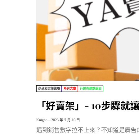
商品和定價策略
所有文章
行銷佈局點線面
「好賣架」- 10步驟
Knight
2023 年 5 月 10 日
遇到銷售數字拉不上來？不知道是廣告的