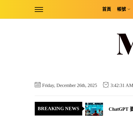
Skip
首頁
帳號
to
the
content
免費下載！
Friday, December 26th, 2025
3:42:31 A
Gemini 3
ChatG
BREAKING NEWS
Thread