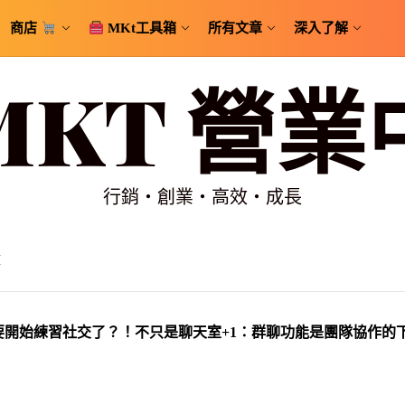
商店
MKt工具箱
所有文章
深入了解
MKT 營業
行銷・創業・高效・成長
各類商用表格、試算表範本大補帖
M
.0 算是 AGI 了嗎？
PT 要開始練習社交了？！不只是聊天室+1：群聊功能是團隊協作
s – 讓那些稍縱即逝的想法有了一個輕易安放的空間