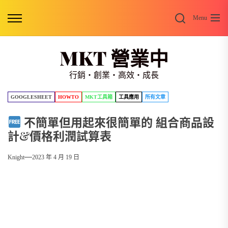
Skip
Search
to
Menu
the
content
MKT 營業中
行銷・創業・高效・成長
GOOGLESHEET
HOWTO
MKT工具箱
工具應用
所有文章
不簡單但用起來很簡單的 組合商品設
計&價格利潤試算表
Knight
2023 年 4 月 19 日